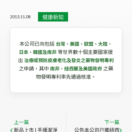
活動消息
健康新知
媒體報導
醫學講座
重大訊息
健康新知
2013.11.08
本公司已向包括
台灣、美國、歐盟、大陸、
等世界數十個主要國家提
日本、韓國及南非
出
治療或預防皮膚老化及發炎之藥物發明專利
之申請，其中
之藥
南非、紐西蘭及美國政府
物發明專利率先通過核准。
上一篇
下一篇
新品上市 | 手護潔淨
公告本公司已獲紐西