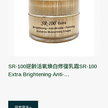
SR-100逆齡活氧煥白修復乳霜SR-100
Extra Brightening·Anti-
Wrinkle·Firming Enhance Moisturizing
Cream
探索更多