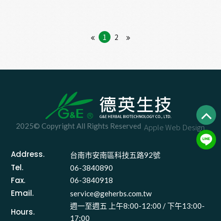
1
2
2025© Copyright All Rights Reserved
Apple Web Design
Address.
台南市安南區科技五路92號 
Tel.
06-3840890
Fax.
06-3840918
Email.
service@geherbs.com.tw
週一至週五 上午8:00-12:00 / 下午13:00-
Hours.
17:00