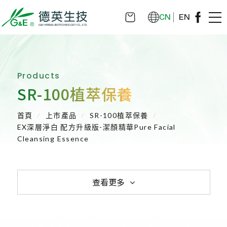
CN
EN
Products
SR-100植萃保養
首頁
上市產品
SR-100植萃保養
EX深層淨白 配方升級版-潔顏精華Pure Facial
Cleansing Essence
查看更多
植物藥-利保肝Hepanamin
SR-100植萃保健
SR-100植萃保養
SR-100植萃凝膠
SR-100私密呵護