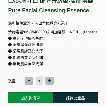
EX深層淨白 配方升級版-潔顏精華
Pure Facial Cleansing Essence
溫和植萃潔淨，洗出柔嫩透亮光采！
洽詢電話:06-3840890 或 請加客服 LINE ID：geherbs
● 高純度頂級胺基酸
● 全身潔淨滋潤肌膚
● 呈現肌膚透亮光澤
● 促進角質更新代謝
● 展現肌膚自然光澤
-
+
數量
加入詢價車
諮詢此產品