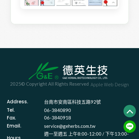
2025© Copyright All Rights Reserved
Apple Web Design
Address.
台南市安南區科技五路92號 
Tel.
06-3840890
Fax.
06-3840918
Email.
service@geherbs.com.tw
週一至週五 上午8:00-12:00 / 下午13:00-
Hours.