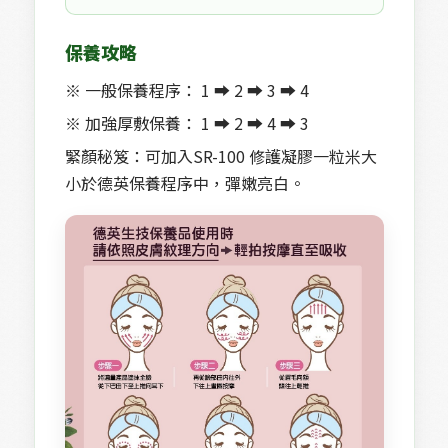
保養攻略
※ 一般保養程序： 1 ➡ 2 ➡ 3 ➡ 4
※ 加強厚敷保養： 1 ➡ 2 ➡ 4 ➡ 3
緊顏秘笈：可加入SR-100 修護凝膠一粒米大
小於德英保養程序中，彈嫩亮白。