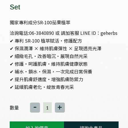
Set
獨家專利成分SR-100茄果植萃
洽詢電話:06-3840890 或 請加客服 LINE ID：geherbs
✔ 專利 SR-100 植萃賦活‧修護配方
✔ 保濕潤澤 × 維持肌膚彈性 × 呈現透亮光澤
✔ 細緻毛孔‧改善暗沉‧展現自然光采
✔ 修護‧呵護肌膚‧維持肌膚健康狀態
✔ 補水‧鎖水‧保濕，一次完成日常保養
✔ 提升肌膚舒適度‧增強肌膚防禦力
✔ 延緩肌膚老化‧綻放青春光采
-
+
數量