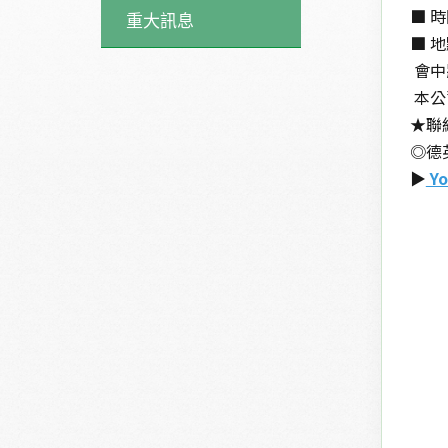
■ 
重大訊息
■ 
會中
本公
★聯
◎德英
▶️
 Y