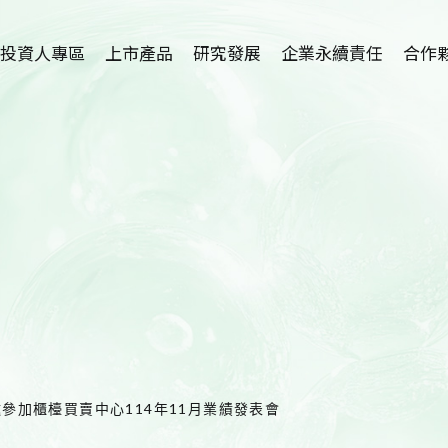
投資人專區
上市產品
研究發展
企業永續責任
合作
植物藥-利保肝
研究中心簡介
招募海外
Hepanamin
學術論文
技術
SR-100植萃保健
新藥開發
代理
SR-100植萃保養
適應症介紹
SR-100植萃凝膠
護眼保健品開發
SR-100私密呵護
洗腎患者尿毒搔癢
症及廔管栓塞外用
4受邀參加櫃檯買賣中心114年11月業績發表會
產品開發