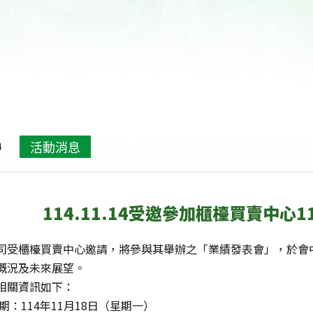
高齡族群產品開發
活動消息
4
114.11.14受邀參加櫃檯買賣中心
司受櫃檯買賣中心邀請，將參與其舉辦之「業績發表會」，於會
概況及未來展望。
相關資訊如下：
日期：
114
年
11
月
18
日（星期一）