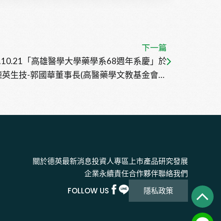
下一篇
4.10.21「高雄醫學大學藥學系68週年系慶」於
8德英生技-郭國華董事長(高醫藥學文教基金會董
事長)出席暨頒獎表揚傑出校友！~
關於德英
最新消息
投資人專區
上市產品
研究發展
企業永續責任
合作夥伴
聯絡我們
FOLLOW US
隱私政策