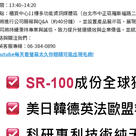
時間：
13:40
–
14:20
地點：櫃買中心
11
樓多功能資訊媒體區（台北市中正區羅斯福路二
將進行公司簡報與
Q&A
（約
40
分鐘），並設置產品展示區，展現
司將持續秉持專業與誠信，致力提升營運績效與企業價值，並感
絡與關注我們：
客服專線：06-384-0890
outube
每天看螢幕太久你眼睛可能出現毛病
!