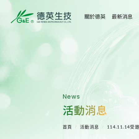
關於德英
最新消息
關於德英
全部消息
品牌故事
健康新知
創辦人
活動消息
公司沿革
媒體報導
News
組織架構
醫學講座
活動消息
得獎事蹟
重大訊息
首頁
活動消息
114.11.1