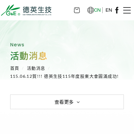
CN
EN
News
活動消息
首頁
活動消息
115.06.12賀!!! 德英生技115年度股東大會圓滿成功!
查看更多
全部消息
活動消息
健康新知
媒體報導
醫學講座
重大訊息