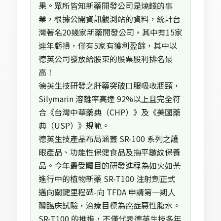
果。眾所皆知新藥開發公司是燒錢的事
業，根據公開資訊觀測站的資料，統計台
灣著名20幾家新藥開發公司，其中有15家
連年虧損，僅有5家有獲利盈餘，其中以
德英公司發放給股東的股票股利排名最
高！
德英生技研發之肝藥突破口服吸收瓶頸，
Silymarin 溶離率高達 92%以上且完全符
合《台灣中華藥典（CHP）》及《美國藥
典（USP）》規範。
德英生技產品布局涵蓋 SR-100 系列之護
眼產品、功能性保健食品及撫平皺紋保養
品。今年最受矚目的研發進程為如火如荼
進行中的植物新藥 SR-T100 注射劑正式
邁向關鍵里程碑-向 TFDA 申請第一期人
體臨床試驗，治療目標為癌症惡性腹水。
SR-T100 的推進，不僅代表德英生技多年