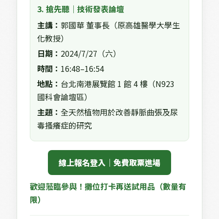
3. 搶先聽｜技術發表論壇
主講：
郭國華 董事長（原高雄醫學大學生
化教授）
日期：
2024/7/27（六）
時間：
16:48–16:54
地點：
台北南港展覽館 1 館 4 樓（N923
國科會論壇區）
主題：
全天然植物用於改善靜脈曲張及尿
毒搔癢症的研究
 線上報名登入｜免費取票進場 
歡迎蒞臨參與！攤位打卡再送試用品（數量有
限）