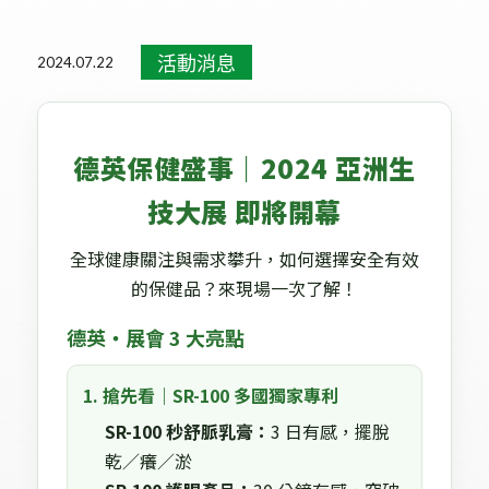
活動消息
健康新知
媒體報導
醫學講座
重大訊息
活動消息
2024.07.22
德英保健盛事｜2024 亞洲生
技大展 即將開幕
全球健康關注與需求攀升，如何選擇安全有效
的保健品？來現場一次了解！
德英・展會 3 大亮點
1. 搶先看｜SR-100 多國獨家專利
SR-100 秒舒脈乳膏：
3 日有感，擺脫
乾／癢／淤