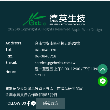
醫療平台發起人)邀
德英生技-郭國華董
請德英生技-郭國華
事長(原高醫大學生
董事長(原高醫大學
化教授) 分享「新藥
生化教授)於 7/2進行
開發的心路歷程」~
2025© Copyright All Rights Reserved
Apple Web Design
醫學講座及商務合作
事宜
Address.
台南市安南區科技五路92號 
Tel.
06-3840890
Fax.
06-3840918
Email.
service@geherbs.com.tw
週一至週五 上午8:00-12:00 / 下午13:00-
Hours.
17:00
關於德英
最新消息
投資人專區
上市產品
研究發展
企業永續責任
合作夥伴
聯絡我們
FOLLOW US
隱私政策