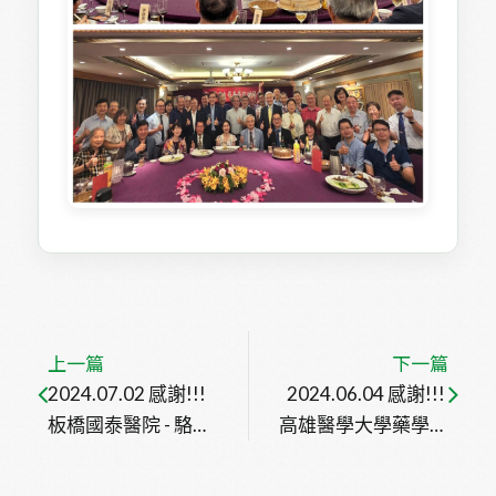
上一篇
下一篇
2024.07.02 感謝!!!
2024.06.04 感謝!!! 
板橋國泰醫院 - 駱長
高雄醫學大學藥學院
樺院長(長樺醫療集
於6/1舉辦-學研價值
團董事長/天醫遠距
產業新創共識營 邀請