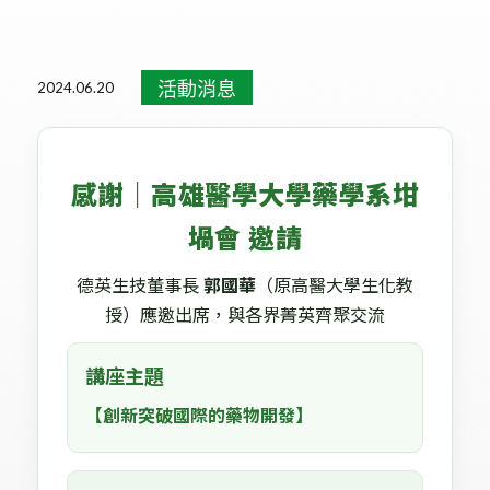
活動消息
健康新知
媒體報導
醫學講座
重大訊息
活動消息
2024.06.20
感謝｜高雄醫學大學藥學系坩
堝會 邀請
德英生技董事長
郭國華
（原高醫大學生化教
授）應邀出席，與各界菁英齊聚交流
講座主題
【創新突破國際的藥物開發】