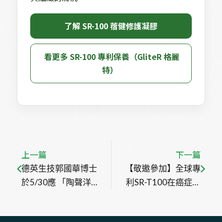
 了解 SR-100 蓿健修護凝膠 
 看更多 SR-100 專利保養（GliteR 格麗
特） 
上一篇
下一篇
德英生技郭國華博士
【敬邀參加】全球專
於5/30應 「陶聲洋
利SR-T100在癌症、
防癌基金會」邀請演
病毒疣及皮膚老化之
講防癌公益健康講座
臨床試驗與實證 講座