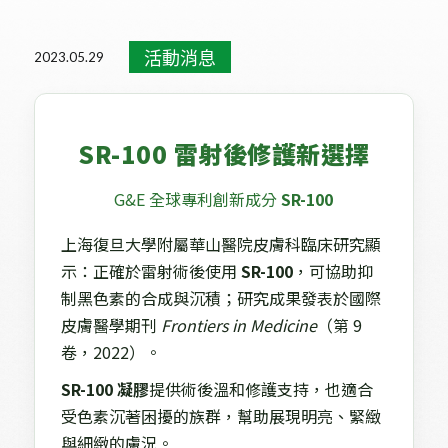
活動消息
健康新知
媒體報導
醫學講座
重大訊息
活動消息
2023.05.29
SR-100 雷射後修護新選擇
G&E 全球專利創新成分
SR-100
上海復旦大學附屬華山醫院皮膚科臨床研究顯
示：正確於雷射術後使用
SR-100
，可協助抑
制黑色素的合成與沉積；研究成果發表於國際
皮膚醫學期刊
Frontiers in Medicine
（第 9
卷，2022）。
SR-100 凝膠
提供術後溫和修護支持，也適合
受色素沉著困擾的族群，幫助展現明亮、緊緻
與細緻的膚況。