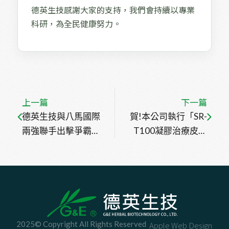
德英生技感謝大家的支持，我們會持續以專業
科研，為全民健康努力。
上一篇
下一篇
德英生技與八馬國際
賀!本公司執行「SR-
兩強聯手出擊爭霸全
T100凝膠治療皮膚
世界！
鱗狀細胞原位癌(日
光角化症)臺灣臨床
三期試驗之新藥開發
計 畫」獲經濟部
A+企業創新專案辦
公室推薦為績優個案
2025© Copyright All Rights Reserved
Apple Web Design