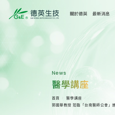
關於德英
最新消息
關於德英
全部消息
品牌故事
健康新知
創辦人
活動消息
News
公司沿革
媒體報導
醫學講座
組織架構
醫學講座
得獎事蹟
重大訊息
首頁
醫學講座
郭國華教授 蒞臨「台南醫師公會」進行