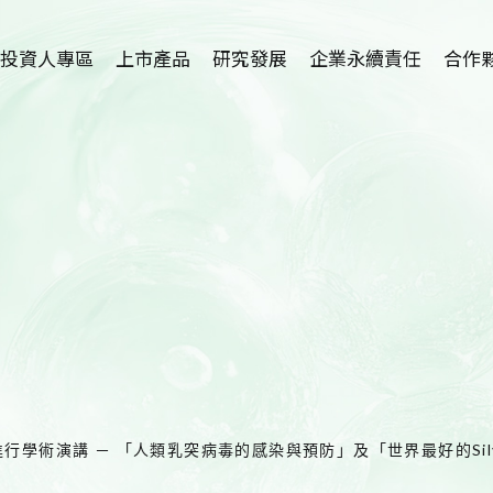
投資人專區
上市產品
研究發展
企業永續責任
合作
植物藥-利保肝
研究中心簡介
招募海外
Hepanamin
學術論文
技術
SR-100植萃保健
新藥開發
代理
SR-100植萃保養
適應症介紹
SR-100植萃凝膠
護眼保健品開發
SR-100私密呵護
洗腎患者尿毒搔癢
症及廔管栓塞外用
學術演講 － 「人類乳突病毒的感染與預防」及「世界最好的Silym
產品開發