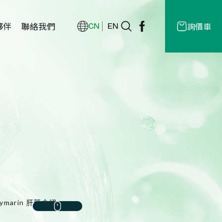
夥伴
聯絡我們
詢價車
CN
EN
經銷商
授權
商
arin 肝藥介紹」