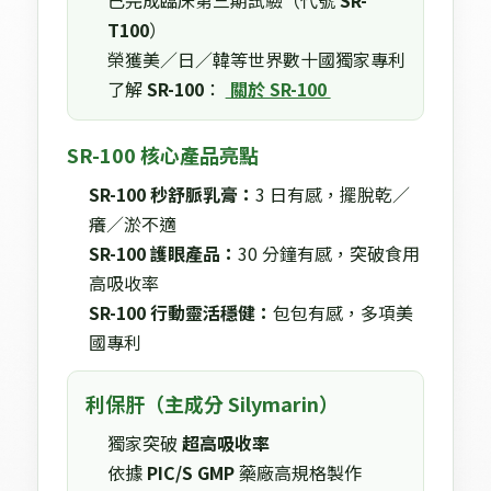
已完成臨床第三期試驗（代號
SR-
T100
）
榮獲美／日／韓等世界數十國獨家專利
了解
SR-100
：
 關於 SR-100 
SR-100 核心產品亮點
SR-100 秒舒脈乳膏：
3 日有感，擺脫乾／
癢／淤不適
SR-100 護眼產品：
30 分鐘有感，突破食用
高吸收率
SR-100 行動靈活穩健：
包包有感，多項美
國專利
利保肝（主成分 Silymarin）
獨家突破
超高吸收率
依據
PIC/S GMP
藥廠高規格製作