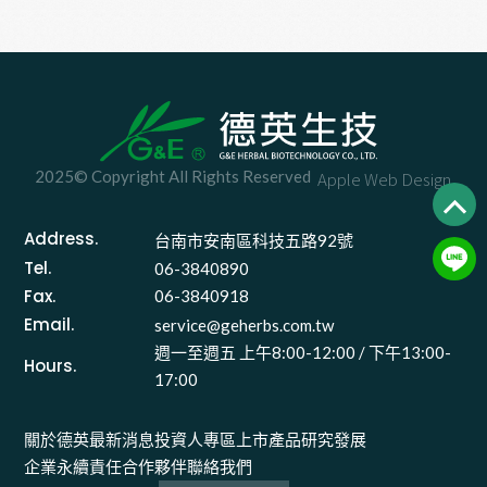
技與八馬國際 樹立產
技與八馬國際 強強聯
銷合作典範
手~
2025© Copyright All Rights Reserved
Apple Web Design
Address.
台南市安南區科技五路92號 
Tel.
06-3840890
Fax.
06-3840918
Email.
service@geherbs.com.tw
週一至週五 上午8:00-12:00 / 下午13:00-
Hours.
17:00
關於德英
最新消息
投資人專區
上市產品
研究發展
企業永續責任
合作夥伴
聯絡我們