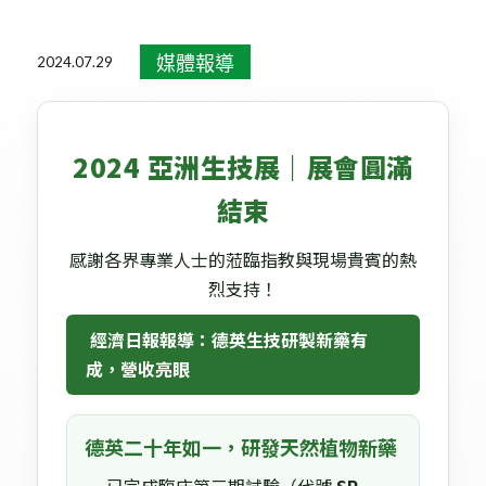
活動消息
健康新知
媒體報導
醫學講座
重大訊息
媒體報導
2024.07.29
2024 亞洲生技展｜展會圓滿
結束
感謝各界專業人士的蒞臨指教與現場貴賓的熱
烈支持！
 經濟日報報導：德英生技研製新藥有
成，營收亮眼 
德英二十年如一，研發天然植物新藥