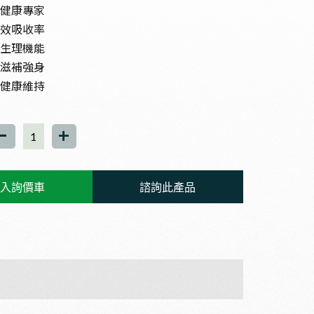
的健康專家
高效吸收率
節生理機能
給滋補強身
力健康維持
-
+
入詢價車
諮詢此產品