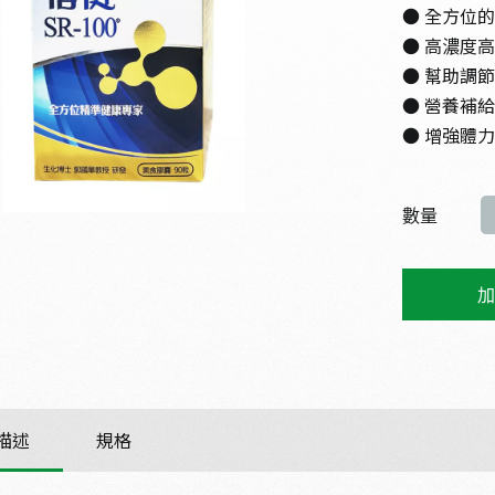
● 全方位
● 高濃度
● 幫助調
● 營養補
● 增強體
數量
加
描述
規格