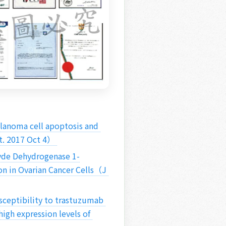
t. 2017 Oct 4） 
 in Ovarian Cancer Cells（J 
high expression levels of 