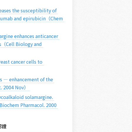
uzumab and epirubicin（Chem 
s（Cell Biology and 
tt. 2004 Nov） 
Biochem Pharmacol. 2000 
 認證