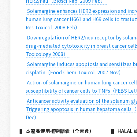
HER2/neu（Biosci Rep. 2009 Feb） 
 Solamargine enhances HER2 expression and increases the susceptibility of 
human lung cancer H661 and H69 cells to trast
Res Toxicol. 2008 Feb） 
 Downregulation of HER2/neu receptor by solamargine enhances anticancer 
drug-mediated cytotoxicity in breast cancer cell
Toxicology 2008） 
 Solamargine induces apoptosis and sensitizes breast cancer cells to 
cisplatin（Food Chem Toxicol. 2007 Nov） 
 Action of solamargine on human lung cancer cells — enhancement of the 
susceptibility of cancer cells to TNFs（FEBS Le
 Anticancer activity evaluation of the solanum glycoalkaloid solamargine. 
Triggering apoptosis in human hepatoma cells（
Dec） 
▌ 本產品使用植物膠囊（全素食）
▌ HALAL