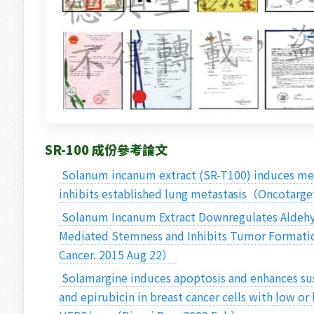
SR-100 成份參考論文
 Solanum incanum extract (SR-T100) induces melanoma cell apoptosis and 
inhibits established lung metastasis（Oncotarge
 Solanum Incanum Extract Downregulates Aldehyde Dehydrogenase 1-
Mediated Stemness and Inhibits Tumor Formation
Cancer. 2015 Aug 22） 
 Solamargine induces apoptosis and enhances susceptibility to trastuzumab 
and epirubicin in breast cancer cells with low or 