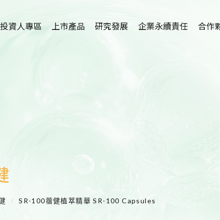
投資人專區
上市產品
研究發展
企業永續責任
合作
植物藥-利保肝
研究中心簡介
招募海外
Hepanamin
學術論文
技術
SR-100植萃保健
新藥開發
代理
SR-100植萃保養
適應症介紹
SR-100植萃凝膠
護眼保健品開發
健
SR-100私密呵護
洗腎患者尿毒搔癢
症及廔管栓塞外用
保健
SR-100蓿健植萃精華 SR-100 Capsules
產品開發