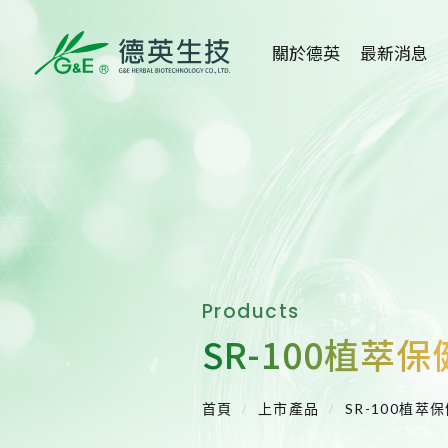
關於德英
最新消息
關於德英
全部消息
品牌故事
健康新知
創辦人
活動消息
公司沿革
媒體報導
Products
組織架構
醫學講座
SR-100植萃保
得獎事蹟
重大訊息
首頁
上市產品
SR-100植萃