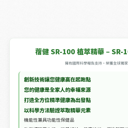
蓿健 SR-100 植萃精華 – SR-10
擁有國際科學報告支持・榮獲全球獨
創新技術讓您健康贏在起跑點
您的健康是全家人的幸福來源
打造全方位精準健康為出發點
以科學方法驗證萃取精華元素
機能性兼具功能性保健品