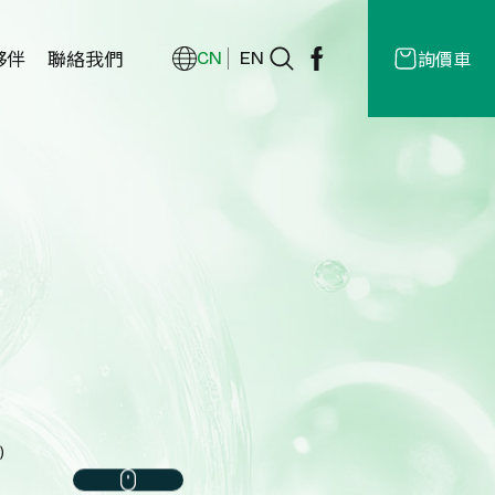
夥伴
聯絡我們
詢價車
CN
EN
經銷商
授權
商
e)