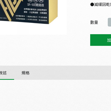
●減緩因乾
數量
加
敘述
規格