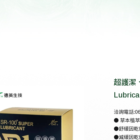
高齡族群產品開發
超護潔、
Lubrica
洽詢電話:06-
● 草本植
●
舒緩因乾
●減緩
因乾