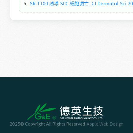
5.
 SR-T100 誘導 SCC 細胞凋亡（J Dermatol Sci 2
Apple Web Design
2025© Copyright All Rights Reserved