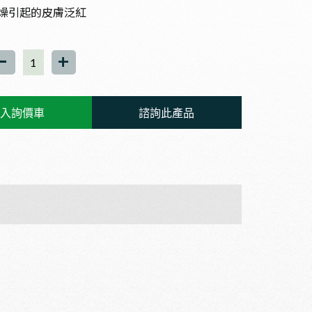
燥引起的皮膚泛紅
-
+
入詢價車
諮詢此產品