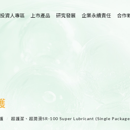
投資人專區
上市產品
研究發展
企業永續責任
合作
植物藥-利保肝
研究中心簡介
招募海外
Hepanamin
學術論文
技術
SR-100植萃保健
新藥開發
代理
SR-100植萃保養
適應症介紹
SR-100植萃凝膠
護眼保健品開發
護
SR-100私密呵護
洗腎患者尿毒搔癢
症及廔管栓塞外用
呵護
超護潔、超潤滑SR-100 Super Lubricant (Single Packag
產品開發