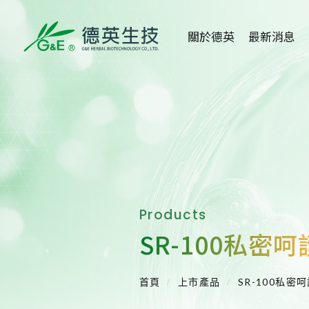
關於德英
最新消息
關於德英
全部消息
品牌故事
健康新知
創辦人
活動消息
公司沿革
媒體報導
Products
組織架構
醫學講座
SR-100私密呵
得獎事蹟
重大訊息
首頁
上市產品
SR-100私密