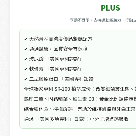
PLUS
享動不受限・支持運動續航力・行動支
✔ 天然菁萃高濃度優鈣驚艷配方
✔ 通過試驗，品質安全有保障
✔ 玻尿酸 「美國專利認證」
✔ 軟骨素 「美國專利認證」
✔ 二型膠原蛋白 「美國專利認證」
全球獨家專利 SR-100 植萃成份：改變細菌叢生態
龜鹿二寶、固鈣精華、維生素 D3：黃金比例調整體
綜合維他命、檸檬酸鈣：有助於維持骨骼與牙齒正常
通過 「美國多項專利」 認證：小分子增進鈣吸收