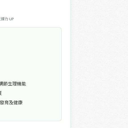
撐力 UP
、調節生理機能
質
發育及健康