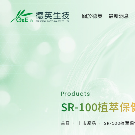
關於德英
最新消息
關於德英
全部消息
品牌故事
健康新知
創辦人
活動消息
公司沿革
媒體報導
Products
組織架構
醫學講座
SR-100植萃保
得獎事蹟
重大訊息
首頁
上市產品
SR-100植萃