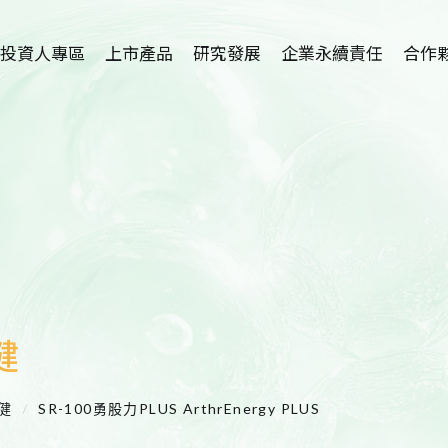
投資人專區
上市產品
研究發展
企業永續責任
合作
植物藥-利保肝
研究中心簡介
招募海外
Hepanamin
學術論文
技術
SR-100植萃保健
新藥開發
代理
SR-100植萃保養
適應症介紹
SR-100植萃凝膠
護眼保健品開發
健
SR-100私密呵護
洗腎患者尿毒搔癢
症及廔管栓塞外用
保健
SR-100勇股力PLUS ArthrEnergy PLUS
產品開發