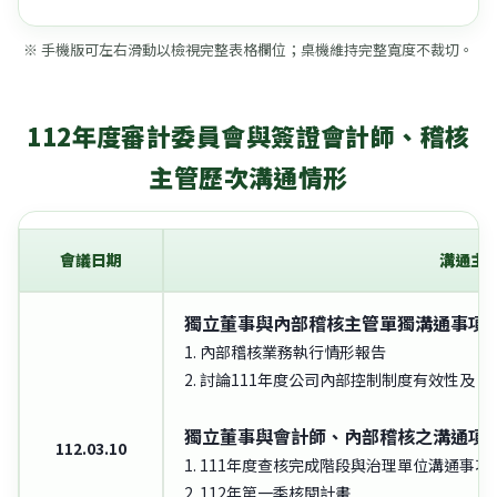
※ 手機版可左右滑動以檢視完整表格欄位；桌機維持完整寬度不裁切。
112年度審計委員會與簽證會計師、稽核
主管歷次溝通情形
會議日期
溝通主
獨立董事與內部稽核主管單獨溝通事項
1. 內部稽核業務執行情形報告
2. 討論111年度公司內部控制制度有效性及
獨立董事與會計師、內部稽核之溝通項
112.03.10
1. 111年度查核完成階段與治理單位溝通事項
2. 112年第一季核閱計畫