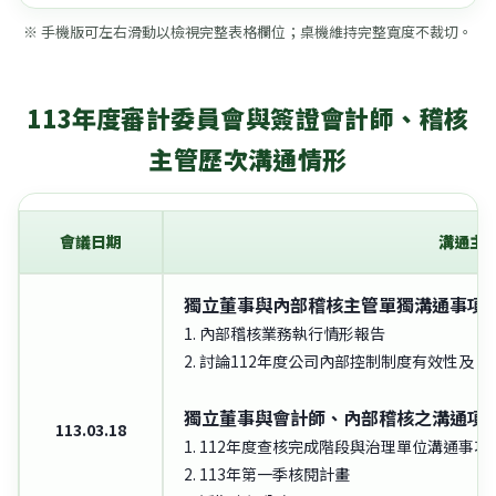
※ 手機版可左右滑動以檢視完整表格欄位；桌機維持完整寬度不裁切。
113年度審計委員會與簽證會計師、稽核
主管歷次溝通情形
會議日期
溝通主
獨立董事與內部稽核主管單獨溝通事項
1. 內部稽核業務執行情形報告
2. 討論112年度公司內部控制制度有效性及
獨立董事與會計師、內部稽核之溝通項
113.03.18
1. 112年度查核完成階段與治理單位溝通事項
2. 113年第一季核閱計畫