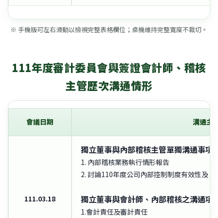
※ 手機版可左右滑動以檢視完整表格欄位；桌機維持完整寬度不裁切。
111年度審計委員會與簽證會計師、稽核
主管歷次溝通情形
會議日期
溝通主
獨立董事與內部稽核主管單獨溝通事項
1. 內部稽核業務執行情形報告
2. 討論110年度公司內部控制制度有效性及
獨立董事與會計師、內部稽核之溝通項
111.03.18
1.會計責任及審計責任