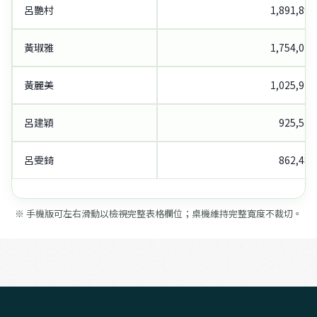
呂艷村
1,891,891
黃琡雅
1,754,025
黃麗美
1,025,920
呂建穎
925,574
呂雯錡
862,482
※ 手機版可左右滑動以檢視完整表格欄位；桌機維持完整寬度不裁切。