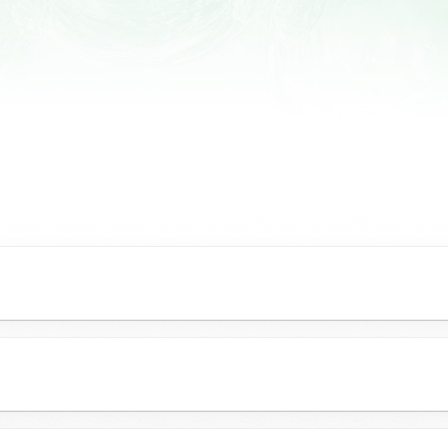
高齡族群產品開發