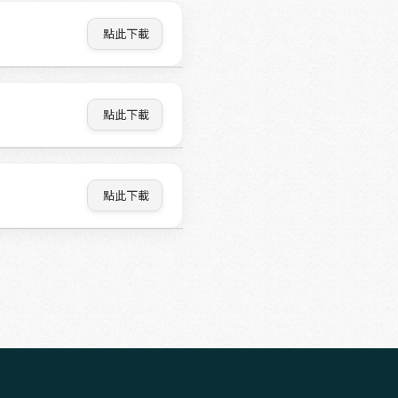
點此下載
點此下載
點此下載