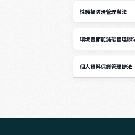
性騷擾防治管理辦法
環境暨節能減碳管理辦
個人資料保護管理辦法