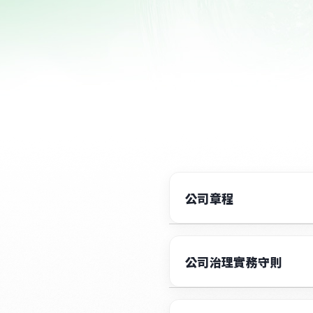
公司章程
公司治理實務守則