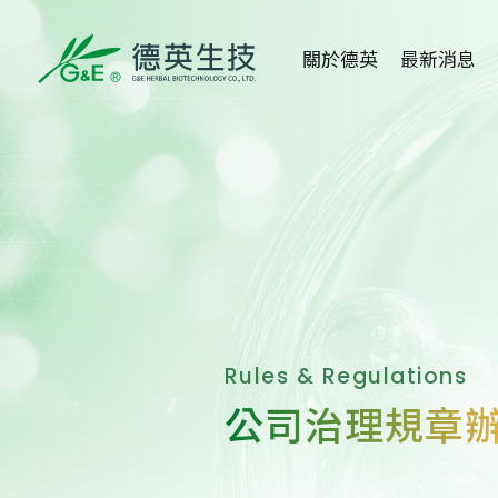
關於德英
最新消息
關於德英
全部消息
品牌故事
健康新知
創辦人
活動消息
公司沿革
媒體報導
組織架構
醫學講座
Rules & Regulations
公司治理規章
得獎事蹟
重大訊息