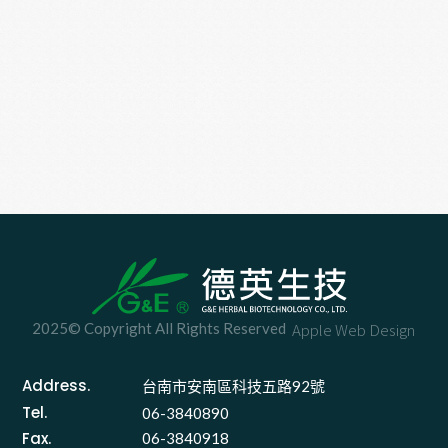
2025© Copyright All Rights Reserved
Apple Web Design
Address.
台南市安南區科技五路92號 
Tel.
06-3840890
Fax.
06-3840918