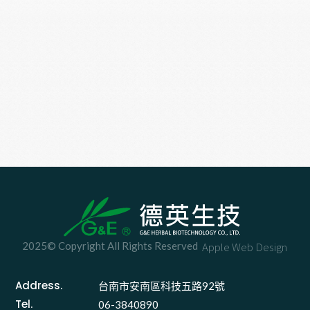
2025© Copyright All Rights Reserved
Apple Web Design
Address.
台南市安南區科技五路92號 
Tel.
06-3840890