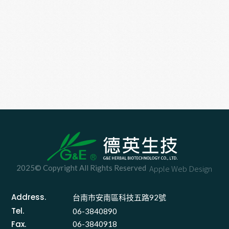
2025© Copyright All Rights Reserved
Apple Web Design
Address.
台南市安南區科技五路92號 
Tel.
06-3840890
Fax.
06-3840918