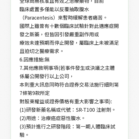
全球尚無核准且有效之治療藥物，目前
臨床處置多僅能以反覆抽取腹水
（Paracentesis）來暫時緩解患者痛苦。
國際上雖曾有十數個臨床試驗針對此適應症開
發之新藥，但皆因引發嚴重副作用或
療效未達預期而停止開發，屬臨床上未被滿足
且迫切之醫療需求。
6.因應措施:無
7.其他應敘明事項(若事件發生或決議之主體
係屬公開發行以上公司，
本則重大訊息同時符合證券交易法施行細則第
7條第9款所定
對股東權益或證券價格有重大影響之事項):
(1)研發新藥名稱或代號：SR-T100 注射劑。
(2)用途：治療癌症惡性腹水。
(3)預計進行之研發階段：第一期人體臨床試
驗。