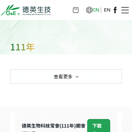
CN
EN
111年
查看更多
114年
113年
112年
111年
110年（含110年以前）
電子資料查詢→公司(證券)代號:4911→資料
年度→資料類型
德英生物科技常會(111年)開會
下載 