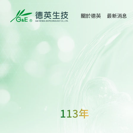
關於德英
最新消息
關於德英
全部消息
品牌故事
健康新知
創辦人
活動消息
公司沿革
媒體報導
組織架構
醫學講座
113年
得獎事蹟
重大訊息