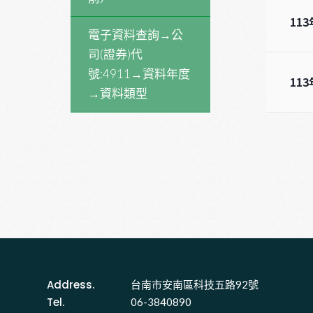
11
電子資料查詢→公
司(證券)代
號:4911→資料年度
11
→資料類型
Address.
台南市安南區科技五路92號 
Tel.
06-3840890