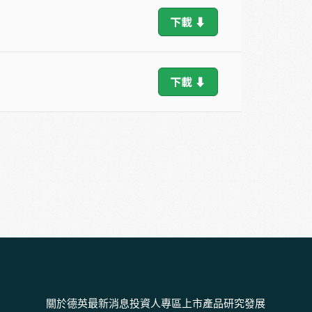
下載 ⬇
下載 ⬇
關於德英
最新消息
投資人專區
上市產品
研究發展