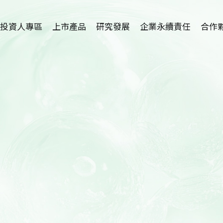
投資人專區
上市產品
研究發展
企業永續責任
合作
植物藥-利保肝
研究中心簡介
招募海外
Hepanamin
學術論文
技術
SR-100植萃保健
新藥開發
代理
SR-100植萃保養
適應症介紹
SR-100植萃凝膠
護眼保健品開發
SR-100私密呵護
洗腎患者尿毒搔癢
症及廔管栓塞外用
產品開發