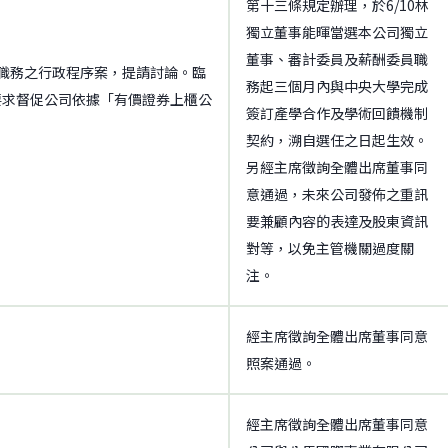
第十三條規定辦理，於6/10林
獨立董事能暉當選本公司獨立
董事、審計委員及薪酬委員職
職務之行政程序案，提請討論。臨
務起三個月內與中央大學完成
，要求督促公司依據「有價證券上櫃公
簽訂產學合作及學術回饋機制
契約，溯自選任之日起生效。
另經主席徵詢全體出席董事同
意通過，未來公司發佈之重訊
要兼顧內容的表達及股東資訊
對等，以免主管機關過度關
注。
經主席徵詢全體出席董事同意
照案通過。
經主席徵詢全體出席董事同意