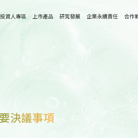
投資人專區
上市產品
研究發展
企業永續責任
合作
植物藥-利保肝
研究中心簡介
招募海外
Hepanamin
學術論文
技術
SR-100植萃保健
新藥開發
代理
SR-100植萃保養
適應症介紹
SR-100植萃凝膠
護眼保健品開發
SR-100私密呵護
重要決議事項
洗腎患者尿毒搔癢
症及廔管栓塞外用
產品開發