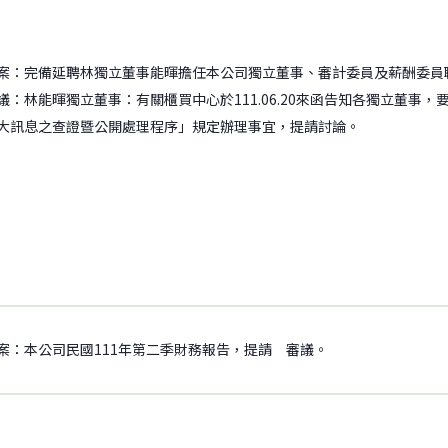
案：完備延聘林獨立董事能暉擔任本公司獨立董事、審計委員及薪酬委員
議：林能暉獨立董事：有關櫃買中心於111.06.20來函告知各獨立董事
大訊息之查證暨公開處理程序」規定辦理事宜，提請討論。
案：本公司民國111年第二季財務報告，提請 審議。