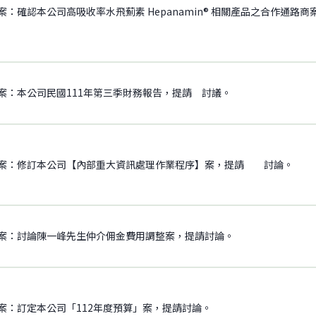
案：確認本公司高吸收率水飛薊素 Hepanamin® 相關產品之合作通路
案：本公司民國111年第三季財務報告，提請 討議。
案：修訂本公司【內部重大資訊處理作業程序】案，提請 討論。
案：討論陳一峰先生仲介佣金費用調整案，提請討論。
案：訂定本公司「112年度預算」案，提請討論。