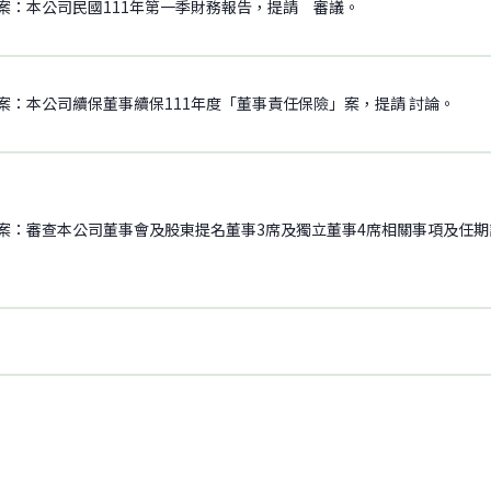
案：本公司民國111年第一季財務報告，提請 審議。
案：本公司續保董事續保111年度「董事責任保險」案，提請 討論。
案：審查本公司董事會及股東提名董事3席及獨立董事4席相關事項及任