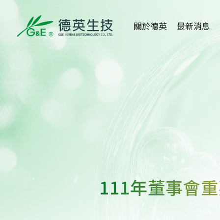
關於德英
最新消息
關於德英
全部消息
品牌故事
健康新知
創辦人
活動消息
公司沿革
媒體報導
組織架構
醫學講座
111年董事會
得獎事蹟
重大訊息