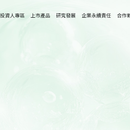
投資人專區
上市產品
研究發展
企業永續責任
合作
植物藥-利保肝
研究中心簡介
招募海外
Hepanamin
學術論文
技術
SR-100植萃保健
新藥開發
代理
SR-100植萃保養
適應症介紹
SR-100植萃凝膠
護眼保健品開發
SR-100私密呵護
洗腎患者尿毒搔癢
症及廔管栓塞外用
產品開發