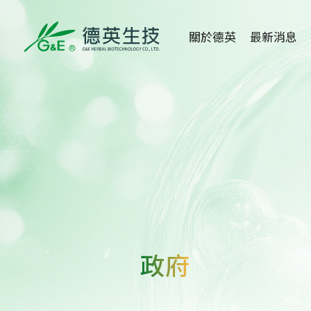
關於德英
最新消息
關於德英
全部消息
品牌故事
健康新知
創辦人
活動消息
公司沿革
媒體報導
組織架構
醫學講座
政府
得獎事蹟
重大訊息