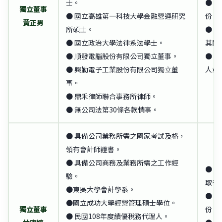
士。
● 
獨立董事
● 國立高雄第一科技大學金融營運研究
份。
黃正男
所碩士。
● 
● 國立政治大學法律系法學士。
其關
● 順發電腦股份有限公司獨立董事。
● 
● 興勤電子工業股份有限公司獨立董
人或
事。
● 鼎禾律師聯合事務所律師。
● 無公司法第30條各款情事。
● 具備公司業務所需之國家考試及格，
領有會計師證書。
● 具備公司商務及業務所需之工作經
● 
驗。
取得
●東吳大學會計學系。
● 
●國立成功大學經營管理碩士學位。
獨立董事
份。
● 民國108年度績優稅務代理人。