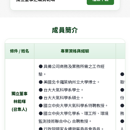
成員簡介
條件 / 姓名
專業資格與經驗
● 具備公司商務及業務所需之工作經
驗。
● 
● 美國北卡羅萊納州立大學博士。
取得
● 台大大氣科學系學士。
● 
獨立董事
● 台大大氣科學系碩士。
份。
林能暉
● 國立中央大學大氣科學系特聘教授。
● 
(召集人)
● 國立中央大學化學系、環工所、環境
務。
監測技術聯合中心 合聘教授。
● 
● 行政院國家永續發展委員會委員。
人。