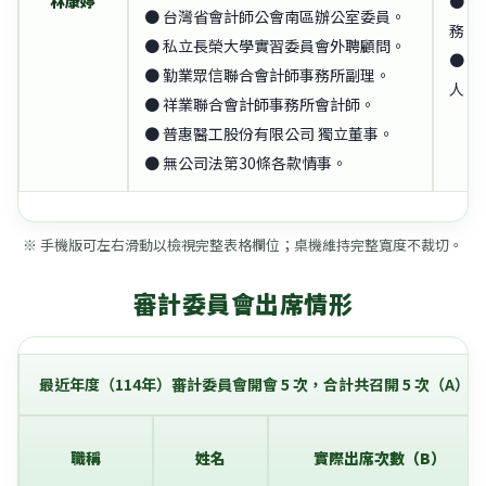
林康婷
● 
● 台灣省會計師公會南區辦公室委員。
務。
● 私立長榮大學實習委員會外聘顧問。
● 
● 勤業眾信聯合會計師事務所副理。
人。
● 祥業聯合會計師事務所會計師。
● 普惠醫工股份有限公司 獨立董事。
● 無公司法第30條各款情事。
※ 手機版可左右滑動以檢視完整表格欄位；桌機維持完整寬度不裁切。
審計委員會出席情形
最近年度（114年）審計委員會開會 5 次，合計共召開 5 次（A
職稱
姓名
實際出席次數（B）