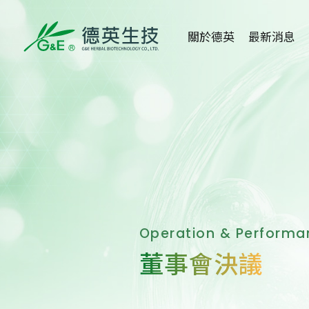
關於德英
最新消息
關於德英
全部消息
品牌故事
健康新知
創辦人
活動消息
公司沿革
媒體報導
組織架構
醫學講座
Operation & Performa
董事會決議
得獎事蹟
重大訊息