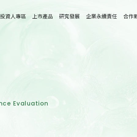
投資人專區
上市產品
研究發展
企業永續責任
合作
植物藥-利保肝
研究中心簡介
招募海外
Hepanamin
學術論文
技術
SR-100植萃保健
新藥開發
代理
SR-100植萃保養
適應症介紹
SR-100植萃凝膠
護眼保健品開發
nce Evaluation
SR-100私密呵護
洗腎患者尿毒搔癢
症及廔管栓塞外用
產品開發