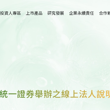
投資人專區
上市產品
研究發展
企業永續責任
合作
植物藥-利保肝
研究中心簡介
招募海外
Hepanamin
學術論文
技術
SR-100植萃保健
新藥開發
代理
SR-100植萃保養
適應症介紹
SR-100植萃凝膠
護眼保健品開發
SR-100私密呵護
8受邀統一證券舉辦之線上法人說
洗腎患者尿毒搔癢
症及廔管栓塞外用
產品開發