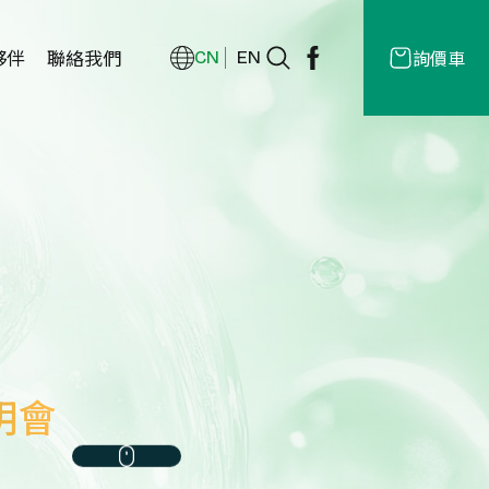
夥伴
聯絡我們
詢價車
CN
EN
經銷商
授權
商
明會