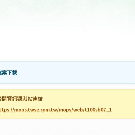
高齡族群產品開發
檔案下載
公開資訊觀測站連結
https://mops.twse.com.tw/mops/web/t100sb07_1 