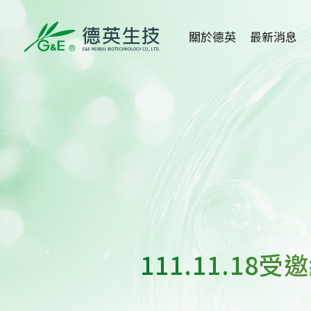
關於德英
最新消息
關於德英
全部消息
品牌故事
健康新知
創辦人
活動消息
公司沿革
媒體報導
組織架構
醫學講座
111.11.1
得獎事蹟
重大訊息